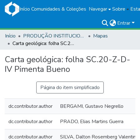
Início
Comunidades & Coleções
Navegar
Sobre
Esta
Entrar
Início
PRODUÇÃO INSTITUCIONAL
Mapas
Carta geológica: folha SC.20-Z-D-IV Pimenta Bueno
Carta geológica: folha SC.20-Z-D-
IV Pimenta Bueno
Página do item simplificado
dc.contributor.author
BERGAMI, Gustavo Negrello
dc.contributor.author
PRADO, Elias Martins Guerra
dc.contributor.author
SILVA, Dalton Rosemberg Valentim 