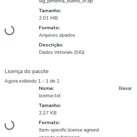
sig_pimenta_bueno_vr.zip
Tamanho:
2.01 MB
Formato:
Carregando...
Arquivos zipados
Descrição:
Dados Vetoriais (SIG)
Licença do pacote
Agora exibindo
1 - 1 de 1
Nome:
Baixar
license.txt
Tamanho:
2.27 KB
Formato:
Carregando...
Item-specific license agreed