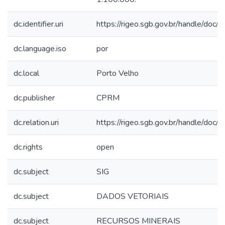
dc.identifier.uri
https://rigeo.sgb.gov.br/handle/doc
dc.language.iso
por
dc.local
Porto Velho
dc.publisher
CPRM
dc.relation.uri
https://rigeo.sgb.gov.br/handle/doc
dc.rights
open
dc.subject
SIG
dc.subject
DADOS VETORIAIS
dc.subject
RECURSOS MINERAIS