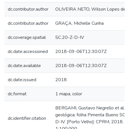
dc.contributor.author
OLIVEIRA NETO, Wilson Lopes de
dc.contributor.author
GRAÇA, Michelle Cunha
dc.coverage.spatial
SC.20-Z-D-IV
dc.date.accessioned
2018-09-06T12:30:07Z
dc.date.available
2018-09-06T12:30:07Z
dc.date.issued
2018
dc.format
1 mapa, color
BERGAMI, Gustavo Negrello et al. C
geológica: folha Pimenta Bueno SC.
dc.identifier.citation
D-IV. [Porto Velho]: CPRM, 2018. E
1:100.000.