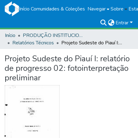
Início
Comunidades & Coleções
Navegar
Sobre
Esta
Entrar
Início
PRODUÇÃO INSTITUCIONAL
Relatórios Técnicos
Projeto Sudeste do Piauí I: relatório de progresso 02: fotointerpretação preliminar
Projeto Sudeste do Piauí I: relatório
de progresso 02: fotointerpretação
preliminar