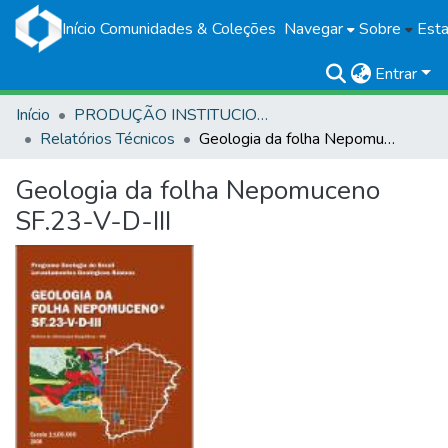
Início
Comunidades & Coleções
Navegar
Sobre
Esta
Entrar
Início
PRODUÇÃO INSTITUCIONAL
Relatórios Técnicos
Geologia da folha Nepomuceno SF.23-V-D-III
Geologia da folha Nepomuceno
SF.23-V-D-III