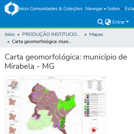
Início
Comunidades & Coleções
Navegar
Sobre
Esta
Entrar
Início
PRODUÇÃO INSTITUCIONAL
Mapas
Carta geomorfológica: município de Mirabela - MG
Carta geomorfológica: município de
Mirabela - MG