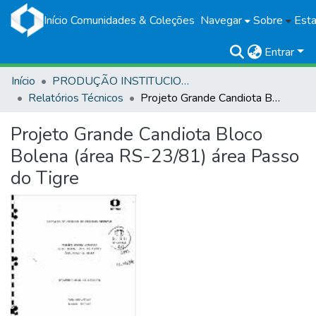
Início
Comunidades & Coleções
Navegar
Sobre
Esta
Entrar
Início
PRODUÇÃO INSTITUCIONAL
Relatórios Técnicos
Projeto Grande Candiota Bloco Bolena (área RS-23/81) área Passo do Tigre
Projeto Grande Candiota Bloco
Bolena (área RS-23/81) área Passo
do Tigre