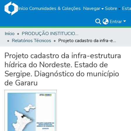
Início
Comunidades & Coleções
Navegar
Sobre
Esta
Entrar
Início
PRODUÇÃO INSTITUCIONAL
Relatórios Técnicos
Projeto cadastro da infra-estrutura hídrica do Nordeste. Estado de Sergipe. Diagnóstico do município de Gararu
Projeto cadastro da infra-estrutura
hídrica do Nordeste. Estado de
Sergipe. Diagnóstico do município
de Gararu