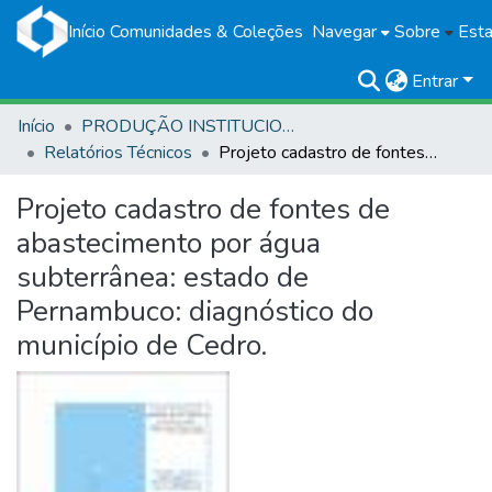
Início
Comunidades & Coleções
Navegar
Sobre
Esta
Entrar
Início
PRODUÇÃO INSTITUCIONAL
Relatórios Técnicos
Projeto cadastro de fontes de abastecimento por água subterrânea: estado de Pernambuco: diagnóstico do município de Cedro.
Projeto cadastro de fontes de
abastecimento por água
subterrânea: estado de
Pernambuco: diagnóstico do
município de Cedro.