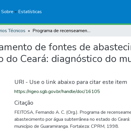
Sobre
Estatísticas
rios Técnicos
Programa de recenseamento de fontes de abastecimento por água subterrânea no estado do Ceará: diagnóstico do município de Guaramiranga
amento de fontes de abastec
o do Ceará: diagnóstico do mu
URI - Use o link abaixo para citar este item
https://rigeo.sgb.gov.br/handle/doc/16105
Citação
FEITOSA, Fernando A. C. (Org.). Programa de recenseam
abastecimento por água subterrânea no estado do Ceará:
município de Guaramiranga. Fortaleza: CPRM, 1998.