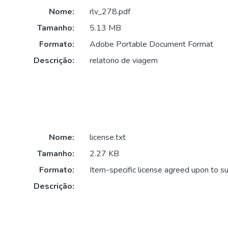
Nome:
rlv_278.pdf
Tamanho:
5.13 MB
Formato:
Adobe Portable Document Format
Descrição:
relatorio de viagem
Nome:
license.txt
Tamanho:
2.27 KB
Formato:
Item-specific license agreed upon to s
Descrição: