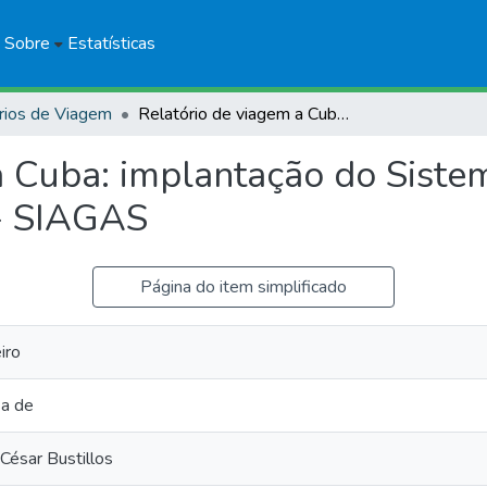
Sobre
Estatísticas
rios de Viagem
Relatório de viagem a Cuba: implantação do Sistema de Informações de Águas Subterrâneas - SIAGAS
a Cuba: implantação do Siste
- SIAGAS
Página do item simplificado
iro
sa de
César Bustillos