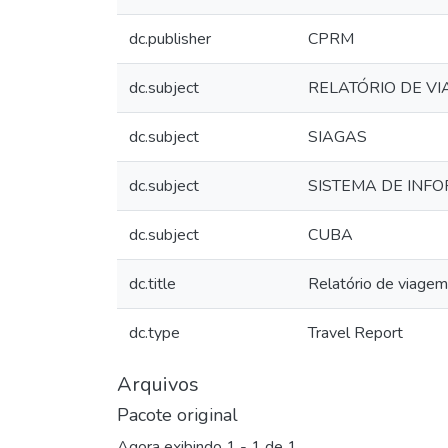
dc.publisher
CPRM
dc.subject
RELATÓRIO DE V
dc.subject
SIAGAS
dc.subject
SISTEMA DE INF
dc.subject
CUBA
dc.title
Relatório de viage
dc.type
Travel Report
Arquivos
Pacote original
Agora exibindo
1 - 1 de 1