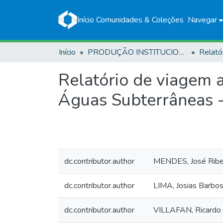
Início
Comunidades & Coleções
Navegar
Início
PRODUÇÃO INSTITUCIONAL
Relató
Relatório de viagem 
Águas Subterrâneas 
dc.contributor.author
MENDES, José Ribe
dc.contributor.author
LIMA, Josias Barbo
dc.contributor.author
VILLAFAN, Ricardo 