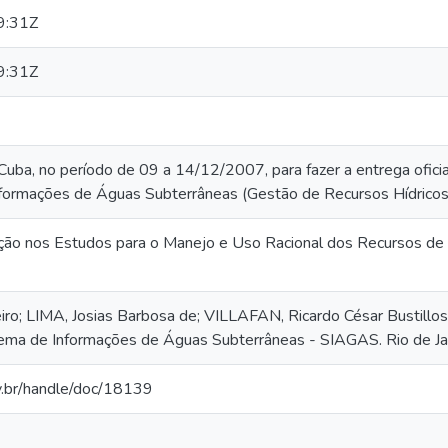
9:31Z
9:31Z
uba, no período de 09 a 14/12/2007, para fazer a entrega ofic
nformações de Águas Subterrâneas (Gestão de Recursos Hídricos
ção nos Estudos para o Manejo e Uso Racional dos Recursos d
o; LIMA, Josias Barbosa de; VILLAFAN, Ricardo César Bustillos.
ema de Informações de Águas Subterrâneas - SIAGAS. Rio de Jane
ov.br/handle/doc/18139