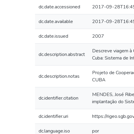
dc.date.accessioned
2017-09-28T16:4
dc.date.available
2017-09-28T16:4
dc.date.issued
2007
Descreve viagem à C
dc.description.abstract
Cuba: Sistema de I
Projeto de Coopera
dc.description.notas
CUBA
MENDES, José Ribeir
dc.identifier.citation
implantação do Sist
dc.identifier.uri
https://rigeo.sgb.g
dc.language.iso
por