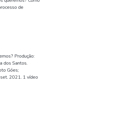
 nós queremos? Como
 processo de
eremos? Produção:
ra dos Santos.
oto Góes;
 set. 2021. 1 vídeo