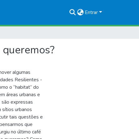
Entrar
ós queremos?
omover algumas
idades Resilientes -
mo o “habitat” do
em áreas urbanas e
es são expressas
 sítios urbanos
cutir tais questões e
a pensarmos que
rgiu no último café