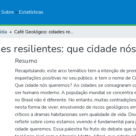
Sobre
Estatísticas
ídia
Café Geológico: cidades resilientes: que cidade nós queremos?
es resilientes: que cidade n
Resumo
Recapitulando, este arco temático tem a intenção de pr
inquietações positivas no seu público, e tem o nome de C
Que cidade nós queremos? As cidades se consagraram co
ser humano moderno. A população mundial se concentra 
no Brasil não é diferente. No entanto, muitas contradiçõ
nesta forma de viver, envolvendo de riscos geológicos em
críticos a dramas habitacionais sem qualidade de vida. Dis
refletir sobre como estamos vivendo é fundamental par
cidade queremos. Essa palestra foi fruto do debate que su