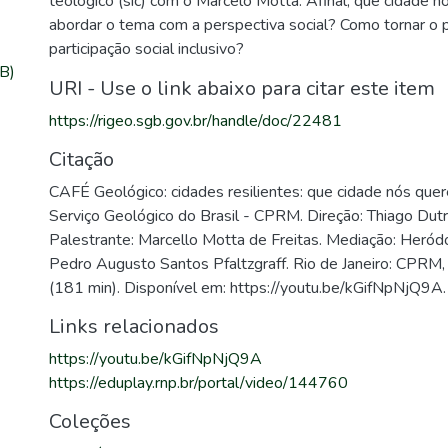
teológico (sic) com o Marcelo Motta. Afinal, que cidade
abordar o tema com a perspectiva social? Como tornar o
participação social inclusivo?
B)
URI - Use o link abaixo para citar este item
https://rigeo.sgb.gov.br/handle/doc/22481
Citação
CAFÉ Geológico: cidades resilientes: que cidade nós qu
Serviço Geológico do Brasil - CPRM. Direção: Thiago Dut
Palestrante: Marcello Motta de Freitas. Mediação: Heród
Pedro Augusto Santos Pfaltzgraff. Rio de Janeiro: CPRM,
(181 min). Disponível em: https://youtu.be/kGifNpNjQ9A.
Links relacionados
https://youtu.be/kGifNpNjQ9A
https://eduplay.rnp.br/portal/video/144760
Coleções