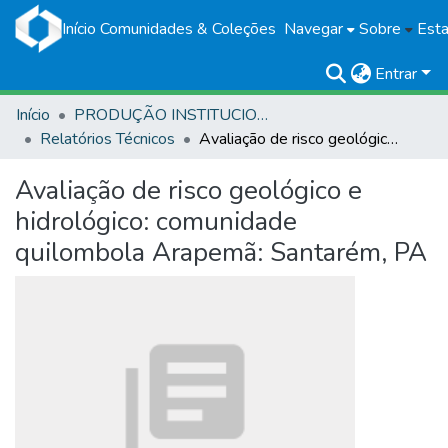
Início
Comunidades & Coleções
Navegar
Sobre
Esta
Entrar
Início
PRODUÇÃO INSTITUCIONAL
Relatórios Técnicos
Avaliação de risco geológico e hidrológico: comunidade quilombola Arapemã: Santarém, PA
Avaliação de risco geológico e
hidrológico: comunidade
quilombola Arapemã: Santarém, PA