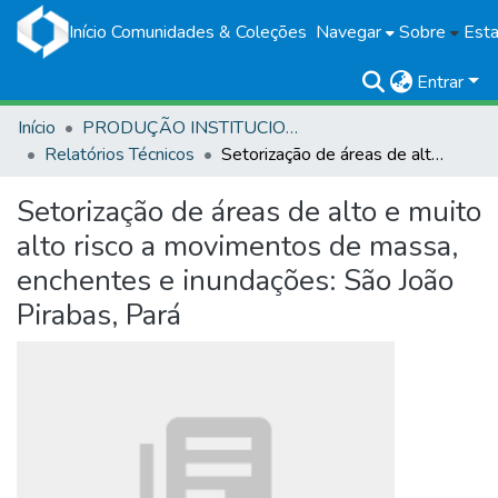
Início
Comunidades & Coleções
Navegar
Sobre
Esta
Entrar
Início
PRODUÇÃO INSTITUCIONAL
Relatórios Técnicos
Setorização de áreas de alto e muito alto risco a movimentos de massa, enchentes e inundações: São João Pirabas, Pará
Setorização de áreas de alto e muito
alto risco a movimentos de massa,
enchentes e inundações: São João
Pirabas, Pará