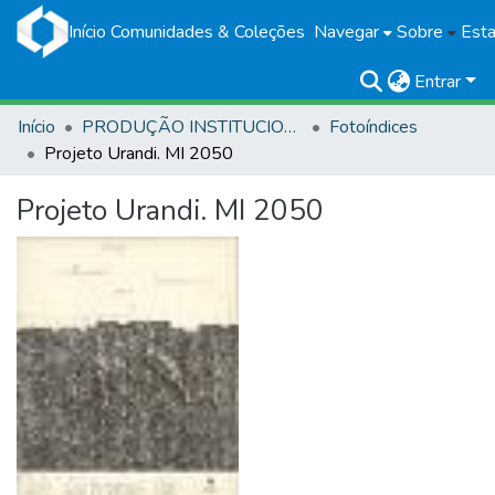
Início
Comunidades & Coleções
Navegar
Sobre
Esta
Entrar
Início
PRODUÇÃO INSTITUCIONAL
Fotoíndices
Projeto Urandi. MI 2050
Projeto Urandi. MI 2050