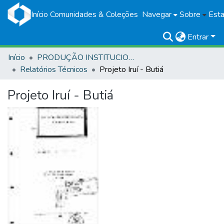
Início
Comunidades & Coleções
Navegar
Sobre
Esta
Entrar
Início
PRODUÇÃO INSTITUCIONAL
Relatórios Técnicos
Projeto Iruí - Butiá
Projeto Iruí - Butiá