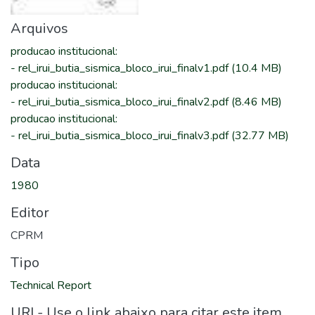
Arquivos
producao institucional
:
-
rel_irui_butia_sismica_bloco_irui_finalv1.pdf
(10.4 MB)
producao institucional
:
-
rel_irui_butia_sismica_bloco_irui_finalv2.pdf
(8.46 MB)
producao institucional
:
-
rel_irui_butia_sismica_bloco_irui_finalv3.pdf
(32.77 MB)
Data
1980
Editor
CPRM
Tipo
Technical Report
URI - Use o link abaixo para citar este item