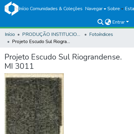
Início
Comunidades & Coleções
Navegar
Sobre
Esta
Entrar
Início
PRODUÇÃO INSTITUCIONAL
Fotoíndices
Projeto Escudo Sul Riograndense. MI 3011
Projeto Escudo Sul Riograndense.
MI 3011