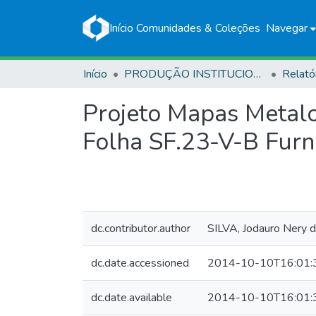
Início
Comunidades & Coleções
Navegar
Início
PRODUÇÃO INSTITUCIONAL
Relató
Projeto Mapas Metalo
Folha SF.23-V-B Furn
dc.contributor.author
SILVA, Jodauro Nery 
dc.date.accessioned
2014-10-10T16:01:
dc.date.available
2014-10-10T16:01: