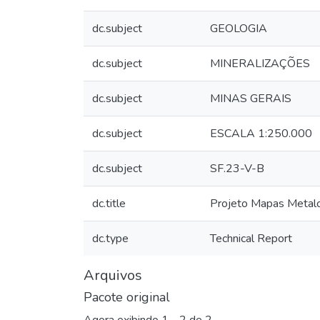
dc.subject
GEOLOGIA
dc.subject
MINERALIZAÇÕES
dc.subject
MINAS GERAIS
dc.subject
ESCALA 1:250.000
dc.subject
SF.23-V-B
dc.title
Projeto Mapas Metalo
dc.type
Technical Report
Arquivos
Pacote original