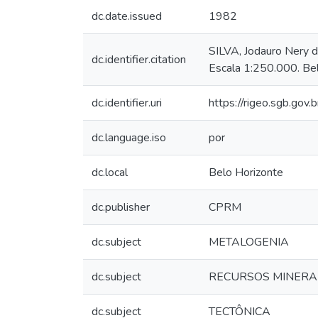
dc.date.issued
1982
SILVA, Jodauro Nery d
dc.identifier.citation
Escala 1:250.000. Be
dc.identifier.uri
https://rigeo.sgb.gov
dc.language.iso
por
dc.local
Belo Horizonte
dc.publisher
CPRM
dc.subject
METALOGENIA
dc.subject
RECURSOS MINERA
dc.subject
TECTÔNICA