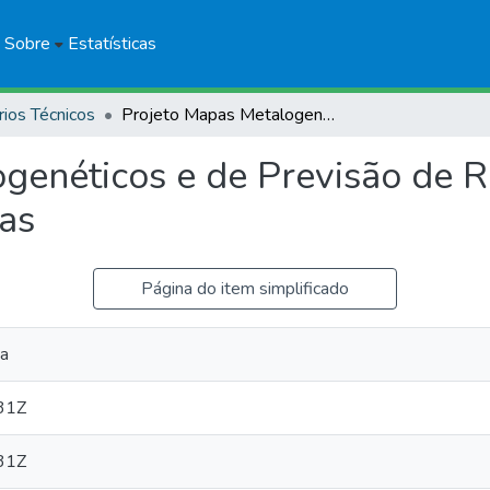
Sobre
Estatísticas
rios Técnicos
Projeto Mapas Metalogenéticos e de Previsão de Recursos Minerais: Folha SF.23-V-B Furnas
genéticos e de Previsão de R
as
Página do item simplificado
da
31Z
31Z