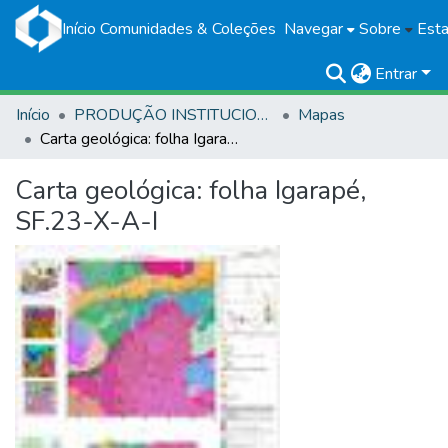
Início
Comunidades & Coleções
Navegar
Sobre
Esta
Entrar
Início
PRODUÇÃO INSTITUCIONAL
Mapas
Carta geológica: folha Igarapé, SF.23-X-A-I
Carta geológica: folha Igarapé,
SF.23-X-A-I