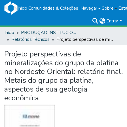
Início
Comunidades & Coleções
Navegar
Sobre
Esta
Entrar
Início
PRODUÇÃO INSTITUCIONAL
Relatórios Técnicos
Projeto perspectivas de mineralizações do grupo da platina no Nordeste Oriental: relatório final. Metais do grupo da platina, aspectos de sua geologia econômica
Projeto perspectivas de
mineralizações do grupo da platina
no Nordeste Oriental: relatório final.
Metais do grupo da platina,
aspectos de sua geologia
econômica