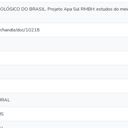
ÓGICO DO BRASIL. Projeto Apa Sul RMBH: estudos do meio fí
.br/handle/doc/10218
URAL
IS