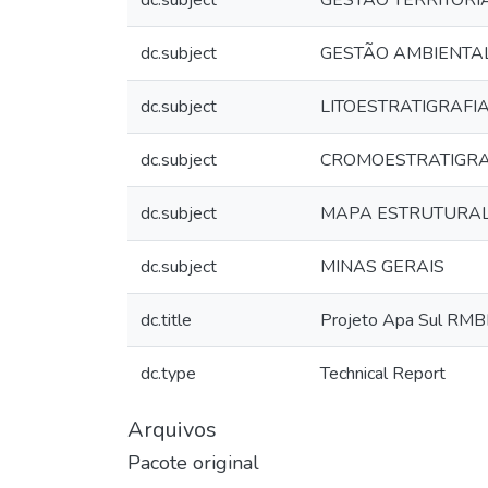
dc.subject
GESTÃO TERRITORI
dc.subject
GESTÃO AMBIENTA
dc.subject
LITOESTRATIGRAFI
dc.subject
CROMOESTRATIGRA
dc.subject
MAPA ESTRUTURA
dc.subject
MINAS GERAIS
dc.title
Projeto Apa Sul RM
dc.type
Technical Report
Arquivos
Pacote original