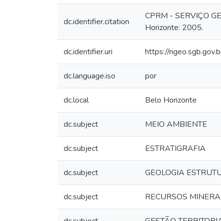
CPRM - SERVIÇO GEOL
dc.identifier.citation
Horizonte: 2005.
dc.identifier.uri
https://rigeo.sgb.gov
dc.language.iso
por
dc.local
Belo Horizonte
dc.subject
MEIO AMBIENTE
dc.subject
ESTRATIGRAFIA
dc.subject
GEOLOGIA ESTRUT
dc.subject
RECURSOS MINERA