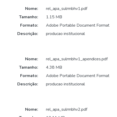
Nome:
rel_apa_sulrmbhv1.pdf
Tamanho:
1.15 MB
Formato:
Adobe Portable Document Format
Descrição:
producao institucional
Nome:
rel_apa_sulrmbhv1_apendices.pdf
Tamanho:
4.38 MB
Formato:
Adobe Portable Document Format
Descrição:
producao institucional
Nome:
rel_apa_sulrmbhv2.pdf