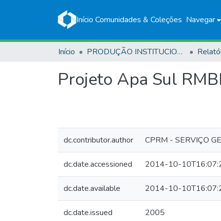
Início
Comunidades & Coleções
Navegar
Início
PRODUÇÃO INSTITUCIONAL
Relató
Projeto Apa Sul RM
dc.contributor.author
CPRM - SERVIÇO G
dc.date.accessioned
2014-10-10T16:07:
dc.date.available
2014-10-10T16:07:
dc.date.issued
2005