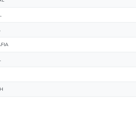
AL
L
A
FIA
L
BH