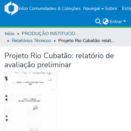
Início
Comunidades & Coleções
Navegar
Sobre
Esta
Entrar
Início
PRODUÇÃO INSTITUCIONAL
Relatórios Técnicos
Projeto Rio Cubatão: relatório de avaliação preliminar
Projeto Rio Cubatão: relatório de
avaliação preliminar