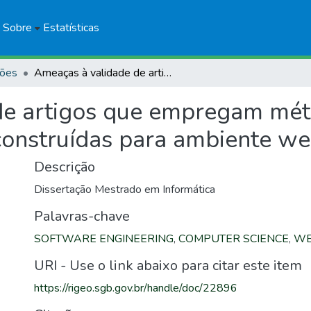
Sobre
Estatísticas
ções
Ameaças à validade de artigos que empregam métodos empíricos em testes de aplicações construídas para ambiente web
de artigos que empregam mét
 construídas para ambiente w
Descrição
Dissertação Mestrado em Informática
Palavras-chave
SOFTWARE ENGINEERING
,
COMPUTER SCIENCE
,
WE
URI - Use o link abaixo para citar este item
https://rigeo.sgb.gov.br/handle/doc/22896