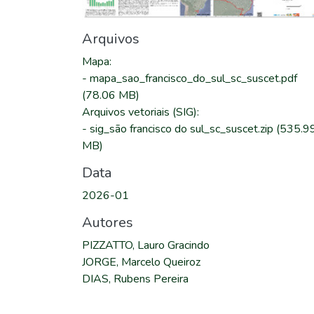
Arquivos
Mapa
:
-
mapa_sao_francisco_do_sul_sc_suscet.pdf
(78.06 MB)
Arquivos vetoriais (SIG)
:
-
sig_são francisco do sul_sc_suscet.zip
(535.9
MB)
Data
2026-01
Autores
PIZZATTO, Lauro Gracindo
JORGE, Marcelo Queiroz
DIAS, Rubens Pereira