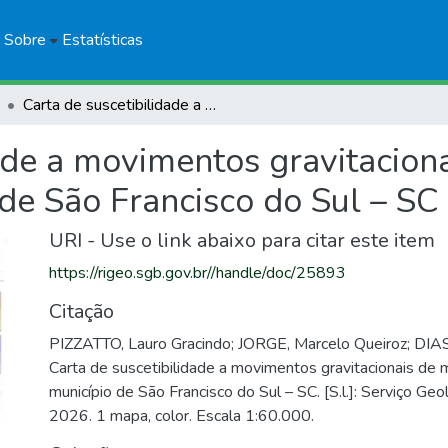
Sobre
Estatísticas
Carta de suscetibilidade a movimentos gravitacionais de massa e inundação: município de São Francisco do Sul – SC
ade a movimentos gravitacion
de São Francisco do Sul – SC
URI - Use o link abaixo para citar este item
https://rigeo.sgb.gov.br//handle/doc/25893
Citação
PIZZATTO, Lauro Gracindo; JORGE, Marcelo Queiroz; DIAS
Carta de suscetibilidade a movimentos gravitacionais de 
município de São Francisco do Sul – SC. [S.l.]: Serviço Geol
2026. 1 mapa, color. Escala 1:60.000.