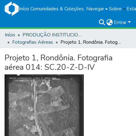
Início
Comunidades & Coleções
Navegar
Sobre
Esta
Entrar
Início
PRODUÇÃO INSTITUCIONAL
Fotografias Aéreas
Projeto 1, Rondônia. Fotografia aérea 014: SC.20-Z-D-IV
Projeto 1, Rondônia. Fotografia
aérea 014: SC.20-Z-D-IV