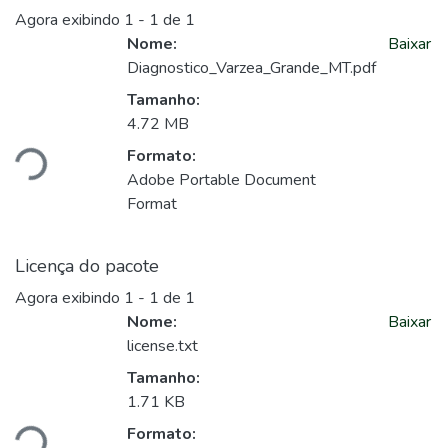
Agora exibindo
1 - 1 de 1
Nome:
Baixar
Diagnostico_Varzea_Grande_MT.pdf
Tamanho:
gando...
4.72 MB
Formato:
Adobe Portable Document
Format
Licença do pacote
Agora exibindo
1 - 1 de 1
Nome:
Baixar
license.txt
Tamanho:
gando...
1.71 KB
Formato: