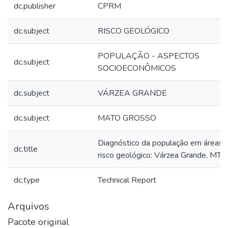
dc.publisher
CPRM
dc.subject
RISCO GEOLÓGICO
POPULAÇÃO - ASPECTOS
dc.subject
SOCIOECONÔMICOS
dc.subject
VÁRZEA GRANDE
dc.subject
MATO GROSSO
Diagnóstico da população em áreas 
dc.title
risco geológico: Várzea Grande, MT
dc.type
Technical Report
Arquivos
Pacote original