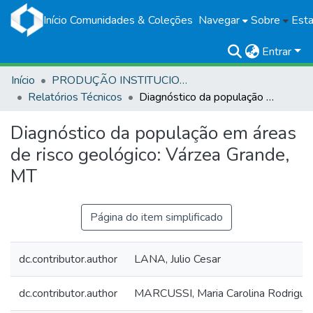
Início
Comunidades & Coleções
Navegar
Sobre
Esta
Entrar
Início
PRODUÇÃO INSTITUCIONAL
Relatórios Técnicos
Diagnóstico da população em áreas de risco geológico: Várzea Grande, MT
Diagnóstico da população em áreas
de risco geológico: Várzea Grande,
MT
Página do item simplificado
dc.contributor.author
LANA, Julio Cesar
dc.contributor.author
MARCUSSI, Maria Carolina Rodrigue