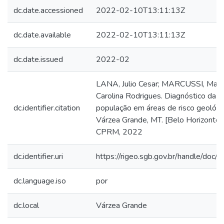
dc.date.accessioned
2022-02-10T13:11:13Z
dc.date.available
2022-02-10T13:11:13Z
dc.date.issued
2022-02
LANA, Julio Cesar; MARCUSSI, Mari
Carolina Rodrigues. Diagnóstico da
dc.identifier.citation
população em áreas de risco geológi
Várzea Grande, MT. [Belo Horizonte]:
CPRM, 2022
dc.identifier.uri
https://rigeo.sgb.gov.br/handle/doc
dc.language.iso
por
dc.local
Várzea Grande