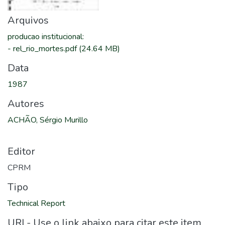
Arquivos
producao institucional
:
-
rel_rio_mortes.pdf
(24.64 MB)
Data
1987
Autores
ACHÃO, Sérgio Murillo
Editor
CPRM
Tipo
Technical Report
URI - Use o link abaixo para citar este item