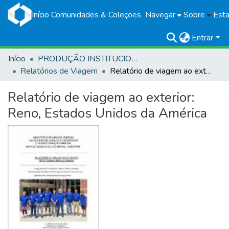
Início
Comunidades & Coleções
Navegar
Sobre
Esta
Entrar
Início
PRODUÇÃO INSTITUCIONAL
Relatórios de Viagem
Relatório de viagem ao exterior: Reno, Estados Unidos da América
Relatório de viagem ao exterior:
Reno, Estados Unidos da América