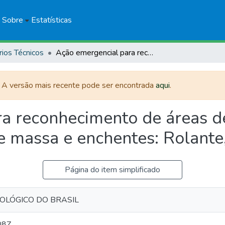
Sobre
Estatísticas
rios Técnicos
Ação emergencial para reconhecimento de áreas de alto e muito alto risco a movimentos de massa e enchentes: Rolante, Rio Grande do Sul
. A versão mais recente pode ser encontrada
aqui
.
a reconhecimento de áreas de
e massa e enchentes: Rolante
Página do item simplificado
EOLÓGICO DO BRASIL
08Z