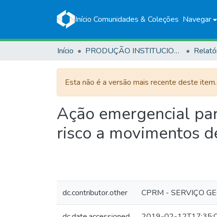
Início
Comunidades & Coleções
Navegar
Início
PRODUÇÃO INSTITUCIONAL
Relató
Esta não é a versão mais recente deste item
Ação emergencial par
risco a movimentos d
dc.contributor.other
CPRM - SERVIÇO G
dc.date.accessioned
2019-02-12T17:35: