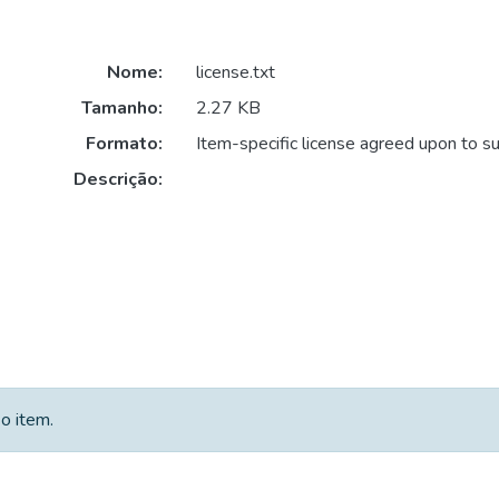
Nome:
license.txt
Tamanho:
2.27 KB
Formato:
Item-specific license agreed upon to s
Descrição:
o item.