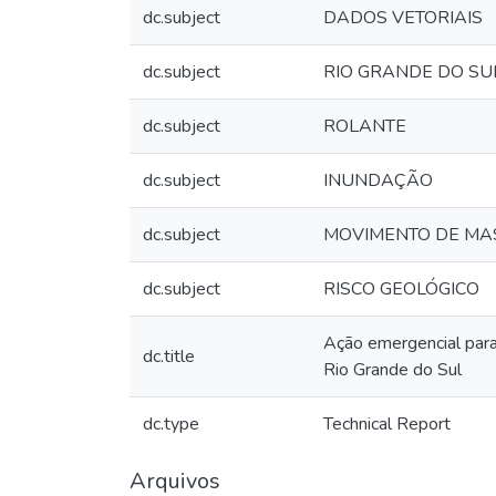
dc.subject
DADOS VETORIAIS
dc.subject
RIO GRANDE DO SU
dc.subject
ROLANTE
dc.subject
INUNDAÇÃO
dc.subject
MOVIMENTO DE MA
dc.subject
RISCO GEOLÓGICO
Ação emergencial para
dc.title
Rio Grande do Sul
dc.type
Technical Report
Arquivos