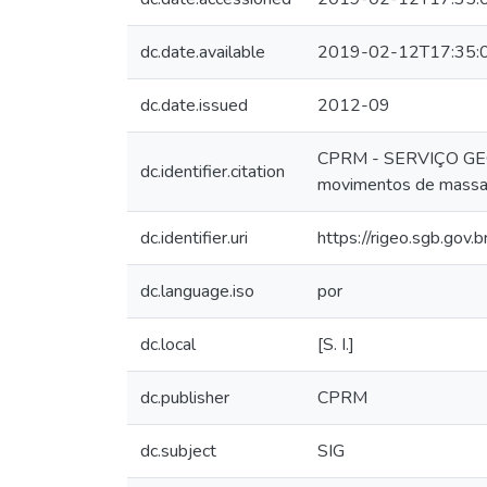
dc.date.available
2019-02-12T17:35:
dc.date.issued
2012-09
CPRM - SERVIÇO GEOLÓ
dc.identifier.citation
movimentos de massas 
dc.identifier.uri
https://rigeo.sgb.gov
dc.language.iso
por
dc.local
[S. I.]
dc.publisher
CPRM
dc.subject
SIG