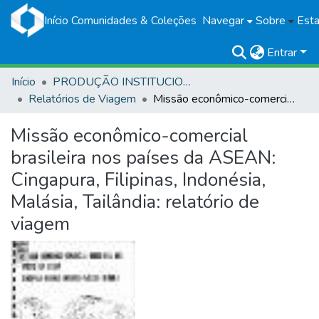
Início
Comunidades & Coleções
Navegar
Sobre
Esta
Entrar
Início
PRODUÇÃO INSTITUCIONAL
Relatórios de Viagem
Missão econômico-comercial brasileira nos países da ASEAN: Cingapura, Filipinas, Indonésia, Malásia, Tailândia: relatório de viagem
Missão econômico-comercial
brasileira nos países da ASEAN:
Cingapura, Filipinas, Indonésia,
Malásia, Tailândia: relatório de
viagem