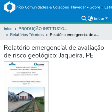
Início
Comunidades & Coleções
Navegar
Sobre
Esta
Entrar
Início
PRODUÇÃO INSTITUCIONAL
Relatórios Técnicos
Relatório emergencial de avaliação de risco geológico: Jaqueira, PE
Relatório emergencial de avaliação
de risco geológico: Jaqueira, PE