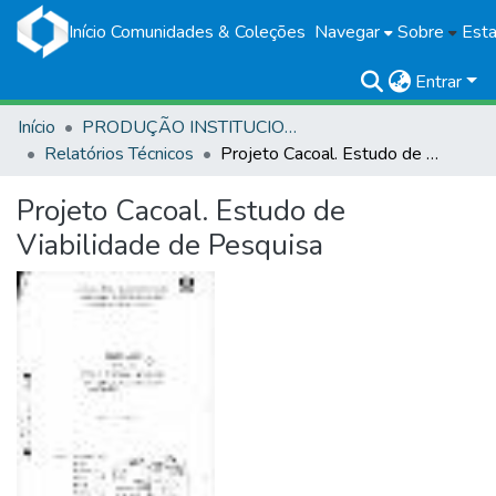
Início
Comunidades & Coleções
Navegar
Sobre
Esta
Entrar
Início
PRODUÇÃO INSTITUCIONAL
Relatórios Técnicos
Projeto Cacoal. Estudo de Viabilidade de Pesquisa
Projeto Cacoal. Estudo de
Viabilidade de Pesquisa