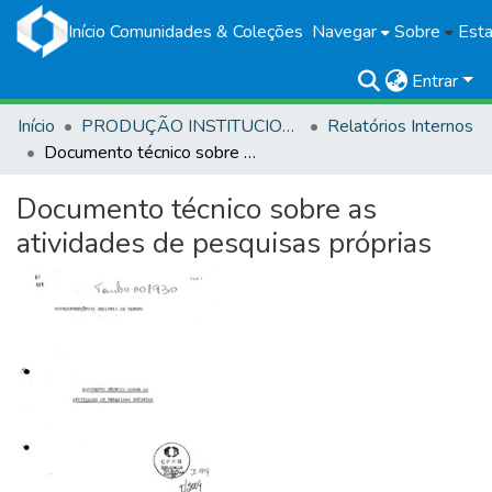
Início
Comunidades & Coleções
Navegar
Sobre
Esta
Entrar
Início
PRODUÇÃO INSTITUCIONAL
Relatórios Internos
Documento técnico sobre as atividades de pesquisas próprias
Documento técnico sobre as
atividades de pesquisas próprias