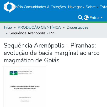
Início
Comunidades & Coleções
Navegar
Sobre
Esta
Entrar
Início
PRODUÇÃO CIENTÍFICA
Dissertações
Sequência Arenópolis - Piranhas: evolução de bacia marginal ao arco magmático de Goiás
Sequência Arenópolis - Piranhas:
evolução de bacia marginal ao arco
magmático de Goiás