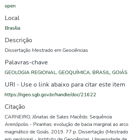
open
Local
Brasília
Descrição
Dissertação Mestrado em Geociências
Palavras-chave
GEOLOGIA REGIONAL
,
GEOQUÍMICA
,
BRASIL
,
GOIÁS
URI - Use o link abaixo para citar este item
https://rigeo.sgb.gov.br/handle/doc/21622
Citação
CARNEIRO, Jônatas de Sales Macêdo. Sequência
Arenópolis - Piranhas: evolução de bacia marginal ao arco
magmático de Goiás. 2019. 77 p. Dissertação (Mestrado
em geologia) - Instituto de Geociências, Universidade de