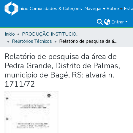
Início
Comunidades & Coleções
Navegar
Sobre
Esta
Entrar
Início
PRODUÇÃO INSTITUCIONAL
Relatórios Técnicos
Relatório de pesquisa da área de Pedra Grande, Distrito de Palmas, município de Bagé, RS: alvará n. 1711/72
Relatório de pesquisa da área de
Pedra Grande, Distrito de Palmas,
município de Bagé, RS: alvará n.
1711/72