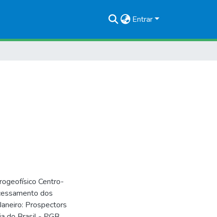
Entrar
geofísico Centro-
rocessamento dos
aneiro: Prospectors
 do Brasil - PGB.