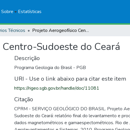
Sobre
Estatísticas
rios Técnicos
Projeto Aerogeofísico Centro-Sudoeste do Ceará
o Centro-Sudoeste do Ceará
Descrição
Programa Geologia do Brasil - PGB
URI - Use o link abaixo para citar este item
https://rigeo.sgb.gov.br/handle/doc/11081
Citação
CPRM - SERVIÇO GEOLÓGICO DO BRASIL. Projeto Aero
Sudoeste do Ceará: relatório final do levantamento e p
dados magnetométricos e gamaespectométricos. Rio de J
Aerolevantamentos e Sistemas, 2010. Programa Geologia