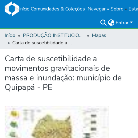
Início
Comunidades & Coleções
Navegar
Sobre
Esta
Entrar
Início
PRODUÇÃO INSTITUCIONAL
Mapas
Carta de suscetibilidade a movimentos gravitacionais de massa e inundação: município de Quipapá - PE
Carta de suscetibilidade a
movimentos gravitacionais de
massa e inundação: município de
Quipapá - PE