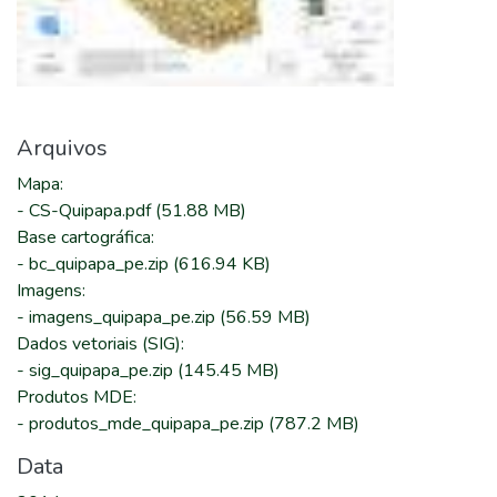
Arquivos
Mapa
:
-
CS-Quipapa.pdf
(51.88 MB)
Base cartográfica
:
-
bc_quipapa_pe.zip
(616.94 KB)
Imagens
:
-
imagens_quipapa_pe.zip
(56.59 MB)
Dados vetoriais (SIG)
:
-
sig_quipapa_pe.zip
(145.45 MB)
Produtos MDE
:
-
produtos_mde_quipapa_pe.zip
(787.2 MB)
Data