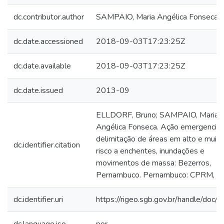
dc.contributor.author
SAMPAIO, Maria Angélica Fonseca
dc.date.accessioned
2018-09-03T17:23:25Z
dc.date.available
2018-09-03T17:23:25Z
dc.date.issued
2013-09
ELLDORF, Bruno; SAMPAIO, Maria
Angélica Fonseca. Ação emergencial
delimitação de áreas em alto e muito
dc.identifier.citation
risco a enchentes, inundações e
movimentos de massa: Bezerros,
Pernambuco. Pernambuco: CPRM, 2
dc.identifier.uri
https://rigeo.sgb.gov.br/handle/doc