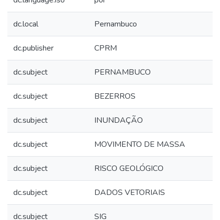
dc.language.iso
por
dc.local
Pernambuco
dc.publisher
CPRM
dc.subject
PERNAMBUCO
dc.subject
BEZERROS
dc.subject
INUNDAÇÃO
dc.subject
MOVIMENTO DE MASSA
dc.subject
RISCO GEOLÓGICO
dc.subject
DADOS VETORIAIS
dc.subject
SIG