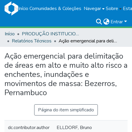
Início
Comunidades & Coleções
Navegar
Sobre
Esta
Entrar
Início
PRODUÇÃO INSTITUCIONAL
Relatórios Técnicos
Ação emergencial para delimitação de áreas em alto e muito alto risco a enchentes, inundações e movimentos de massa: Bezerros, Pernambuco
Ação emergencial para delimitação
de áreas em alto e muito alto risco a
enchentes, inundações e
movimentos de massa: Bezerros,
Pernambuco
Página do item simplificado
dc.contributor.author
ELLDORF, Bruno