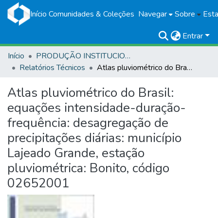
Início
Comunidades & Coleções
Navegar
Sobre
Esta
Entrar
Início
PRODUÇÃO INSTITUCIONAL
Relatórios Técnicos
Atlas pluviométrico do Brasil: equações intensidade-duração-frequência: desagregação de precipitações diárias: município Lajeado Grande, estação pluviométrica: Bonito, código 02652001
Atlas pluviométrico do Brasil:
equações intensidade-duração-
frequência: desagregação de
precipitações diárias: município
Lajeado Grande, estação
pluviométrica: Bonito, código
02652001