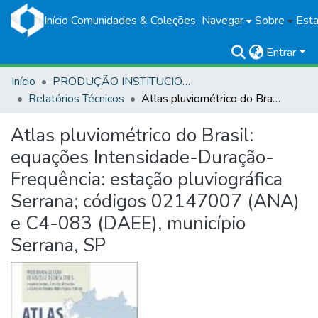
Início
Comunidades & Coleções
Navegar
Sobre
Esta
Entrar
Início
PRODUÇÃO INSTITUCIONAL
Relatórios Técnicos
Atlas pluviométrico do Brasil: equações Intensidade-Duração-Frequência: estação pluviográfica Serrana; códigos 02147007 (ANA) e C4-083 (DAEE), município Serrana, SP
Atlas pluviométrico do Brasil:
equações Intensidade-Duração-
Frequência: estação pluviográfica
Serrana; códigos 02147007 (ANA)
e C4-083 (DAEE), município
Serrana, SP