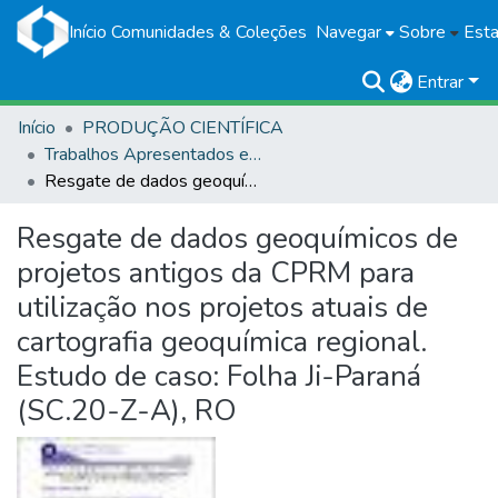
Início
Comunidades & Coleções
Navegar
Sobre
Esta
Entrar
Início
PRODUÇÃO CIENTÍFICA
Trabalhos Apresentados em Eventos
Resgate de dados geoquímicos de projetos antigos da CPRM para utilização nos projetos atuais de cartografia geoquímica regional. Estudo de caso: Folha Ji-Paraná (SC.20-Z-A), RO
Resgate de dados geoquímicos de
projetos antigos da CPRM para
utilização nos projetos atuais de
cartografia geoquímica regional.
Estudo de caso: Folha Ji-Paraná
(SC.20-Z-A), RO