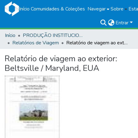
Início
Comunidades & Coleções
Navegar
Sobre
Esta
Entrar
Início
PRODUÇÃO INSTITUCIONAL
Relatórios de Viagem
Relatório de viagem ao exterior: Beltsville / Maryland, EUA
Relatório de viagem ao exterior:
Beltsville / Maryland, EUA