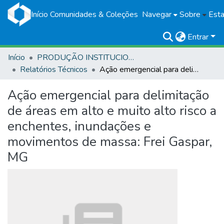
Início
Comunidades & Coleções
Navegar
Sobre
Esta
Entrar
Início
PRODUÇÃO INSTITUCIONAL
Relatórios Técnicos
Ação emergencial para delimitação de áreas em alto e muito alto risco a enchentes, inundações e movimentos de massa: Frei Gaspar, MG
Ação emergencial para delimitação
de áreas em alto e muito alto risco a
enchentes, inundações e
movimentos de massa: Frei Gaspar,
MG