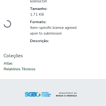
license.txt
Tamanho:
Carregando...
1.71 KB
Formato:
Item-specific license agreed
upon to submission
Descrição:
Coleções
Atlas
Relatórios Técnicos