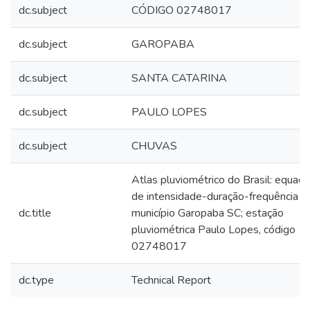
dc.subject
CÓDIGO 02748017
dc.subject
GAROPABA
dc.subject
SANTA CATARINA
dc.subject
PAULO LOPES
dc.subject
CHUVAS
Atlas pluviométrico do Brasil: equaç
de intensidade-duração-frequência
dc.title
município Garopaba SC; estação
pluviométrica Paulo Lopes, código
02748017
dc.type
Technical Report