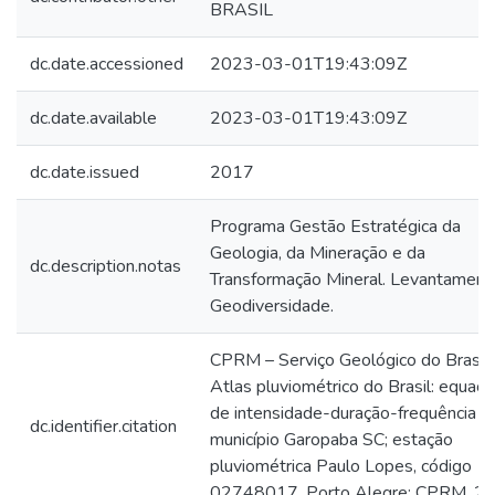
BRASIL
dc.date.accessioned
2023-03-01T19:43:09Z
dc.date.available
2023-03-01T19:43:09Z
dc.date.issued
2017
Programa Gestão Estratégica da
Geologia, da Mineração e da
dc.description.notas
Transformação Mineral. Levantament
Geodiversidade.
CPRM – Serviço Geológico do Brasil.
Atlas pluviométrico do Brasil: equaç
de intensidade-duração-frequência
dc.identifier.citation
município Garopaba SC; estação
pluviométrica Paulo Lopes, código
02748017. Porto Alegre: CPRM, 20