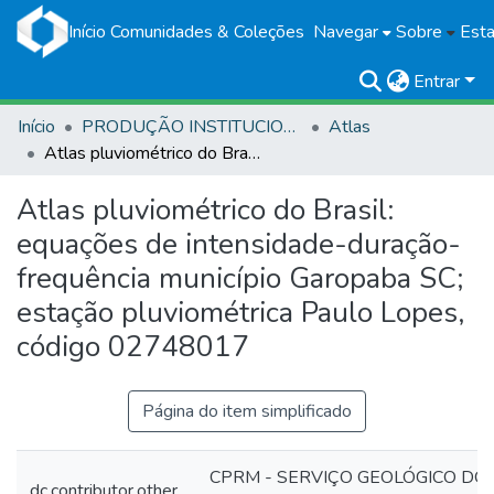
Início
Comunidades & Coleções
Navegar
Sobre
Esta
Entrar
Início
PRODUÇÃO INSTITUCIONAL
Atlas
Atlas pluviométrico do Brasil: equações de intensidade-duração-frequência município Garopaba SC; estação pluviométrica Paulo Lopes, código 02748017
Atlas pluviométrico do Brasil:
equações de intensidade-duração-
frequência município Garopaba SC;
estação pluviométrica Paulo Lopes,
código 02748017
Página do item simplificado
CPRM - SERVIÇO GEOLÓGICO DO
dc.contributor.other