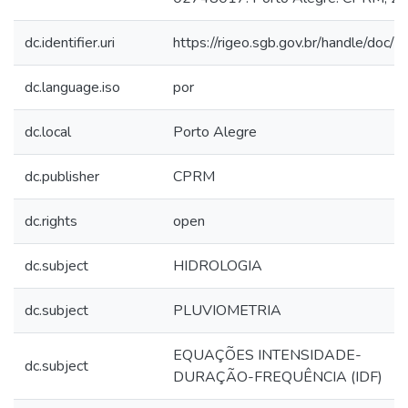
dc.identifier.uri
https://rigeo.sgb.gov.br/handle/doc/
dc.language.iso
por
dc.local
Porto Alegre
dc.publisher
CPRM
dc.rights
open
dc.subject
HIDROLOGIA
dc.subject
PLUVIOMETRIA
EQUAÇÕES INTENSIDADE-
dc.subject
DURAÇÃO-FREQUÊNCIA (IDF)