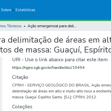
Sobre
Estatísticas
rios Técnicos
Ação emergencial para delimitação de áreas em alto e muito alto risco a enchentes e movimentos de massa: Guaçuí, Espírito Santo
 delimitação de áreas em alto
os de massa: Guaçuí, Espírit
URI - Use o link abaixo para citar este item
https://rigeo.sgb.gov.br/handle/doc/19494
Citação
CPRM - SERVIÇO GEOLÓGICO DO BRASIL. Ação emerge
delimitação de áreas em alto e muito alto risco a enche
massa: Guaçuí, Espírito Santo. [S.l.]: CPRM, 2012.
Coleções