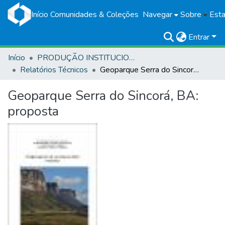
Início
Comunidades & Coleções
Navegar
Sobre
Esta
Entrar
Início
PRODUÇÃO INSTITUCIONAL
Relatórios Técnicos
Geoparque Serra do Sincorá, BA: proposta
Geoparque Serra do Sincorá, BA:
proposta