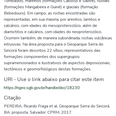
Tombador), marinhos (formações Caboclo e Salitre), fluviais
(formações Mangabeira e Guiné) e glaciais (formação
Bebedouro). Em campo, as rochas encontradas são
representadas, em sua maioria, por arenitos, lamitos e
calcários, com idades do mesoproterozóico, além de
diamictitos e calcários, com idades do neoproterozóico.
Ocorrem também, de maneira subordinada, rochas vulcânicas
intrusivas. Na área proposta para o Geoparque Serra do
Sincorá foram descritos 22 sítios, representativos das
formações componentes dos supergrupos
supramencionados e ilustrativos de aspectos deposicionais,
tectônicos e geomorfológicos destas formações.
URI - Use o link abaixo para citar este item
https://rigeo.sgb.gov.br/handle/doc/18230
Citação
PEREIRA, Ricardo Fraga et al. Geoparque Serra do Sincorá,
BA: proposta. Salvador: CPRM, 2017.