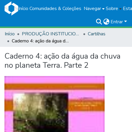
Início
Comunidades & Coleções
Navegar
Sobre
Esta
Entrar
Início
PRODUÇÃO INSTITUCIONAL
Cartilhas
Caderno 4: ação da água da chuva no planeta Terra. Parte 2
Caderno 4: ação da água da chuva
no planeta Terra. Parte 2