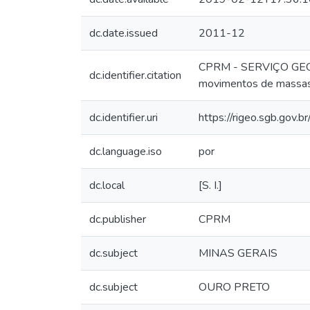
dc.date.issued
2011-12
CPRM - SERVIÇO GEOLÓ
dc.identifier.citation
movimentos de massas e
dc.identifier.uri
https://rigeo.sgb.gov.
dc.language.iso
por
dc.local
[S. I.]
dc.publisher
CPRM
dc.subject
MINAS GERAIS
dc.subject
OURO PRETO