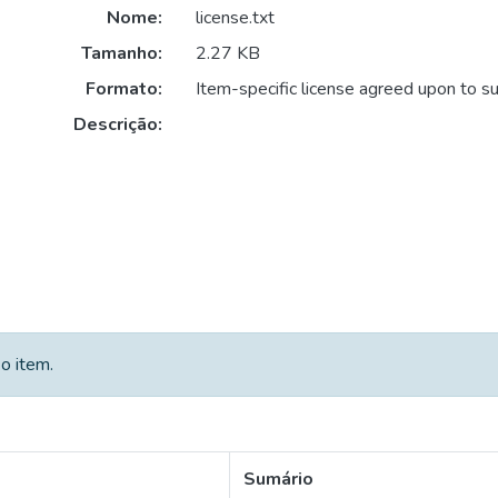
Nome:
license.txt
Tamanho:
2.27 KB
Formato:
Item-specific license agreed upon to s
Descrição:
o item.
Sumário