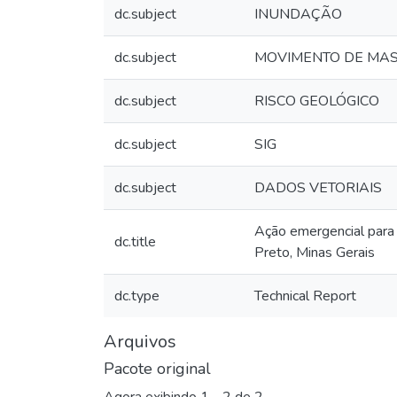
dc.subject
INUNDAÇÃO
dc.subject
MOVIMENTO DE MA
dc.subject
RISCO GEOLÓGICO
dc.subject
SIG
dc.subject
DADOS VETORIAIS
Ação emergencial para 
dc.title
Preto, Minas Gerais
dc.type
Technical Report
Arquivos
Pacote original