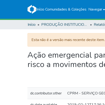
Início
Comunidades & Coleções
Navegar
Início
PRODUÇÃO INSTITUCIONAL
Relató
Esta não é a versão mais recente deste item
Ação emergencial par
risco a movimentos d
dc.contributor.other
CPRM - SERVIÇO GE
dc.date.available
2019-02-12T17:36:1