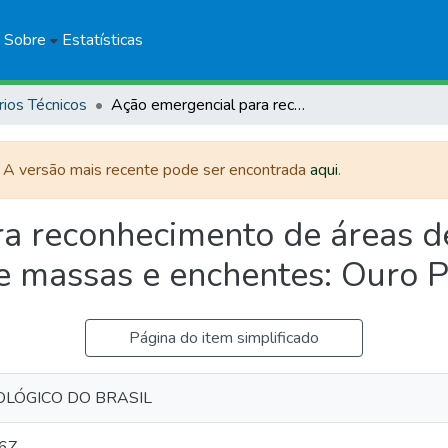
Sobre
Estatísticas
rios Técnicos
Ação emergencial para reconhecimento de áreas de alto e muito alto risco a movimentos de massas e enchentes: Ouro Preto, Minas Gerais
. A versão mais recente pode ser encontrada
aqui
.
a reconhecimento de áreas de
e massas e enchentes: Ouro P
Página do item simplificado
OLÓGICO DO BRASIL
6Z