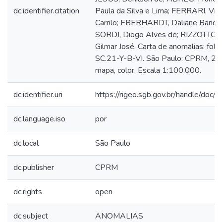
dc.identifier.citation
Paula da Silva e Lima; FERRARI, Viv
Carrilo; EBERHARDT, Daliane Bandei
SORDI, Diogo Alves de; RIZZOTTO,
Gilmar José. Carta de anomalias: folh
SC.21-Y-B-VI. São Paulo: CPRM, 20
mapa, color. Escala 1:100.000.
dc.identifier.uri
https://rigeo.sgb.gov.br/handle/doc
dc.language.iso
por
dc.local
São Paulo
dc.publisher
CPRM
dc.rights
open
dc.subject
ANOMALIAS