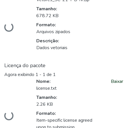
Tamanho:
678.72 KB
Formato:
Carregando...
Arquivos zipados
Descrição:
Dados vetoriais
Licença do pacote
Agora exibindo
1 - 1 de 1
Nome:
Baixar
license.txt
Tamanho:
2.26 KB
Formato:
Carregando...
Item-specific license agreed
upon to submission