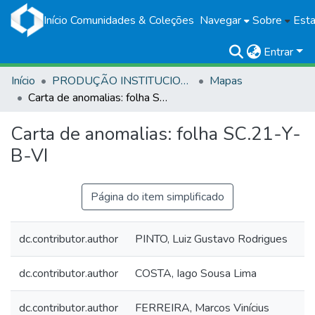
Início
Comunidades & Coleções
Navegar
Sobre
Esta
Entrar
Início
PRODUÇÃO INSTITUCIONAL
Mapas
Carta de anomalias: folha SC.21-Y-B-VI
Carta de anomalias: folha SC.21-Y-
B-VI
Página do item simplificado
dc.contributor.author
PINTO, Luiz Gustavo Rodrigues
dc.contributor.author
COSTA, Iago Sousa Lima
dc.contributor.author
FERREIRA, Marcos Vinícius