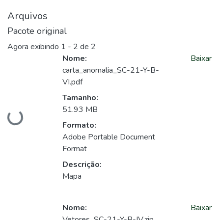
Arquivos
Pacote original
Agora exibindo
1 - 2 de 2
Nome:
Baixar
carta_anomalia_SC-21-Y-B-
VI.pdf
Tamanho:
51.93 MB
Carregando...
Formato:
Adobe Portable Document
Format
Descrição:
Mapa
Nome:
Baixar
Vetores_SC-21-Y-B-IV.zip