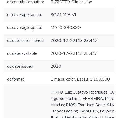
dc.contributor.author
RIZZOTTO, Gilmar José
dc.coverage.spatial
SC.21-Y-B-VI
dc.coverage.spatial
MATO GROSSO
dc.date.accessioned
2020-12-22T19:29:41Z
dc.date.available
2020-12-22T19:29:41Z
dc.date.issued
2020
dc.format
1 mapa, color. Escala 1:100.000
PINTO, Luiz Gustavo Rodrigues; CO
Iago Sousa Lima; FERREIRA, Marco
Vinícius; RIOS, Francisco Sene; ALVE
Cleber Ladeira; TAVARES, Felipe Ma
JESUS, Denilson de; ABREU, Francis