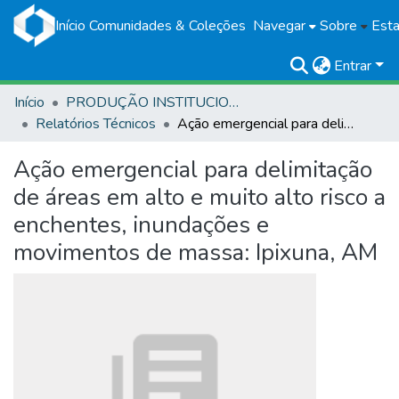
Início
Comunidades & Coleções
Navegar
Sobre
Esta
Entrar
Início
PRODUÇÃO INSTITUCIONAL
Relatórios Técnicos
Ação emergencial para delimitação de áreas em alto e muito alto risco a enchentes, inundações e movimentos de massa: Ipixuna, AM
Ação emergencial para delimitação
de áreas em alto e muito alto risco a
enchentes, inundações e
movimentos de massa: Ipixuna, AM