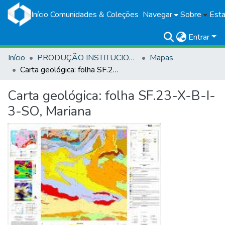
Início
Comunidades & Coleções
Navegar
Sobre
Esta
Entrar
Início
PRODUÇÃO INSTITUCIONAL
Mapas
Carta geológica: folha SF.23-X-B-I-3-SO, Mariana
Carta geológica: folha SF.23-X-B-I-
3-SO, Mariana