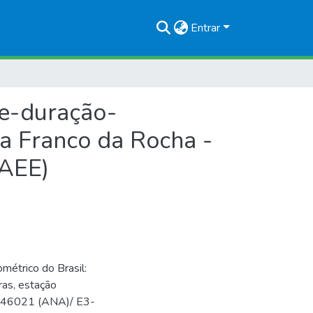
Entrar
de-duração-
ca Franco da Rocha -
DAEE)
trico do Brasil:
ras, estação
02346021 (ANA)/ E3-