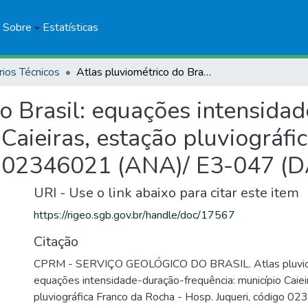
Sobre
Estatísticas
rios Técnicos
Atlas pluviométrico do Brasil: equações intensidade-duração-frequência: município Caieiras, estação pluviográfica Franco da Rocha - Hosp. Juqueri, código 02346021 (ANA)/ E3-047 (DAEE)
do Brasil: equações intensida
 Caieiras, estação pluviográfi
go 02346021 (ANA)/ E3-047 (
URI - Use o link abaixo para citar este item
https://rigeo.sgb.gov.br/handle/doc/17567
Citação
CPRM - SERVIÇO GEOLÓGICO DO BRASIL. Atlas pluviomé
equações intensidade-duração-frequência: município Caiei
pluviográfica Franco da Rocha - Hosp. Juqueri, código 